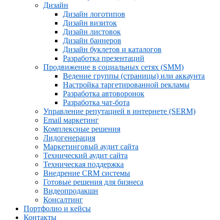
Дизайн
Дизайн логотипов
Дизайн визиток
Дизайн листовок
Дизайн баннеров
Дизайн буклетов и каталогов
Разработка презентаций
Продвижение в социальных сетях (SMM)
Ведение группы (страницы) или аккаунта
Настройка таргетированной рекламы
Разработка автоворонок
Разработка чат-бота
Управление репутацией в интернете (SERM)
Email маркетинг
Комплексные решения
Лидогенерация
Маркетинговый аудит сайта
Технический аудит сайта
Техническая поддержка
Внедрение CRM системы
Готовые решения для бизнеса
Видеопродакшн
Консалтинг
Портфолио и кейсы
Контакты